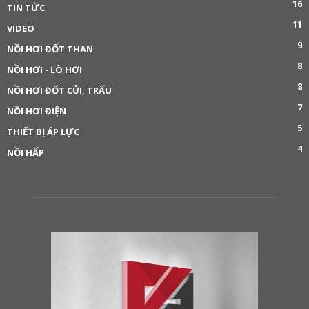
16
TIN TỨC
11
VIDEO
9
NỒI HƠI ĐỐT THAN
8
NỒI HƠI - LÒ HƠI
8
NỒI HƠI ĐỐT CỦI, TRẤU
7
NỒI HƠI ĐIỆN
5
THIẾT BỊ ÁP LỰC
4
NỒI HẤP