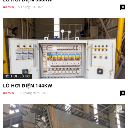
admin
-
5 Tháng Tư, 2023
0
NỒI HƠI - LÒ HƠI
LÒ HƠI ĐIỆN 144KW
admin
-
16 Tháng Năm, 2022
0