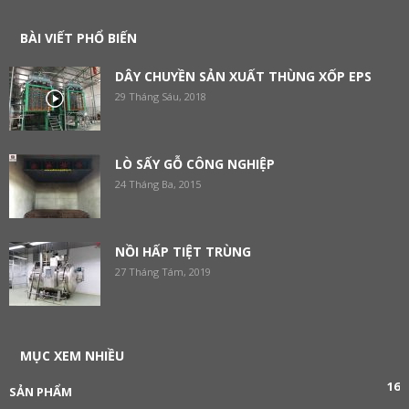
BÀI VIẾT PHỔ BIẾN
DÂY CHUYỀN SẢN XUẤT THÙNG XỐP EPS
29 Tháng Sáu, 2018
LÒ SẤY GỖ CÔNG NGHIỆP
24 Tháng Ba, 2015
NỒI HẤP TIỆT TRÙNG
27 Tháng Tám, 2019
MỤC XEM NHIỀU
16
SẢN PHẨM