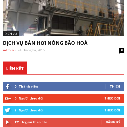
DỊCH VỤ
DỊCH VỤ BÁN HƠI NÓNG BÃO HOÀ
admin
-
24 Tháng Ba, 2015
0
LIÊN KẾT
0
Thành viên
THÍCH
0
Người theo dõi
THEO DÕI
2
Người theo dõi
THEO DÕI
121
Người theo dõi
ĐĂNG KÝ