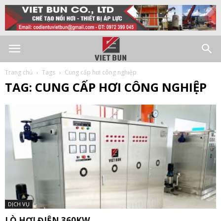
Trang chủ
Tags
Cung cấp hơi công nghiệp
TAG: CUNG CẤP HƠI CÔNG NGHIỆP
DỊCH VỤ
LÒ HƠI ĐIỆN 360KW