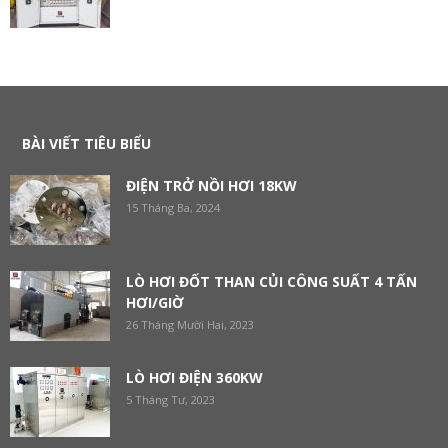
BÀI VIẾT TIÊU BIỂU
ĐIỆN TRỞ NỒI HƠI 18KW
15 Tháng Ba, 2024
LÒ HƠI ĐỐT THAN CỦI CÔNG SUẤT 4 TẤN
HƠI/GIỜ
26 Tháng Mười Hai, 2023
LÒ HƠI ĐIỆN 360KW
5 Tháng Tư, 2023