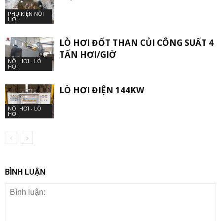
PHỤ KIỆN NỒI
HƠI
LÒ HƠI ĐỐT THAN CỦI CÔNG SUẤT 4
TẤN HƠI/GIỜ
NỒI HƠI - LÒ
HƠI
LÒ HƠI ĐIỆN 144KW
NỒI HƠI - LÒ
HƠI
BÌNH LUẬN