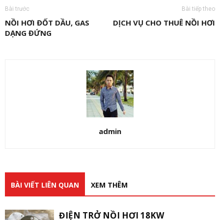
Bài trước
Bài tiếp theo
NỒI HƠI ĐỐT DẦU, GAS
DỊCH VỤ CHO THUÊ NỒI HƠI
DẠNG ĐỨNG
admin
BÀI VIẾT LIÊN QUAN
XEM THÊM
ĐIỆN TRỞ NỒI HƠI 18KW