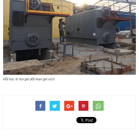
Nồi hơi, lò hơi ghi đốt than ghi xích