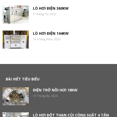
LÒ HƠI ĐIỆN 360KW
5 Tháng Tư, 2023
LÒ HƠI ĐIỆN 144KW
16 Tháng Năm, 2022
BÀI VIẾT TIÊU BIỂU
ĐIỆN TRỞ NỒI HƠI 18KW
15 Tháng Ba, 2024
LÒ HƠI ĐỐT THAN CỦI CÔNG SUẤT 4 TẤN