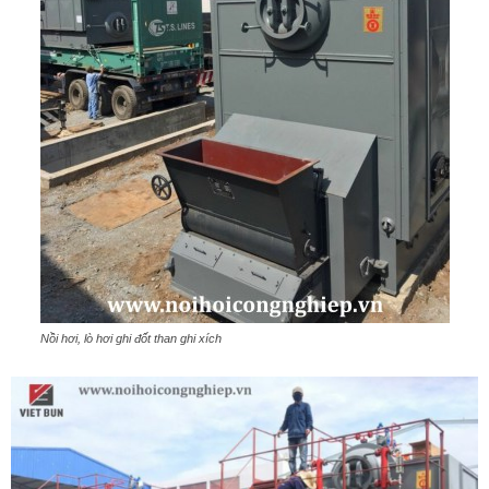
Nồi hơi, lò hơi ghi đốt than ghi xích