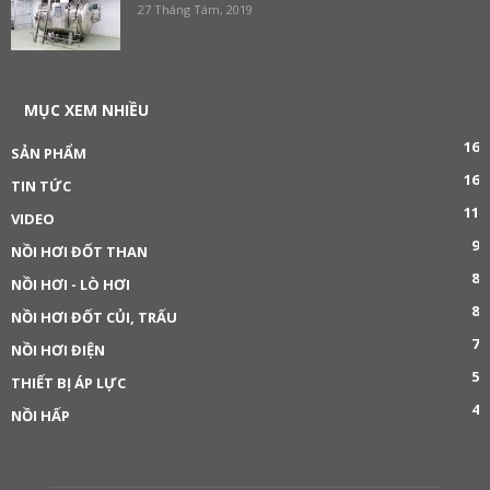
27 Tháng Tám, 2019
MỤC XEM NHIỀU
16
SẢN PHẨM
16
TIN TỨC
11
VIDEO
9
NỒI HƠI ĐỐT THAN
8
NỒI HƠI - LÒ HƠI
8
NỒI HƠI ĐỐT CỦI, TRẤU
7
NỒI HƠI ĐIỆN
5
THIẾT BỊ ÁP LỰC
4
NỒI HẤP