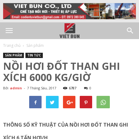
Trang chủ
Sản phẩm
SẢN PHẨM
TIN TỨC
NỒI HƠI ĐỐT THAN GHI
XÍCH 6000 KG/GIỜ
Bởi
admin
-
7 Tháng Sáu, 2017
6787
0
THÔNG SỐ KỸ THUẬT CỦA NỒI HƠI ĐỐT THAN GHI
XÍCH 6 TẤN HƠI/H