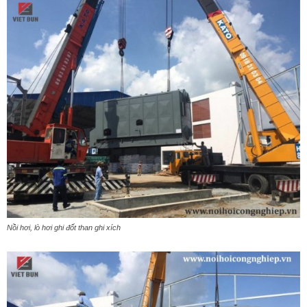
Nồi hơi, lò hơi ghi đốt than ghi xích