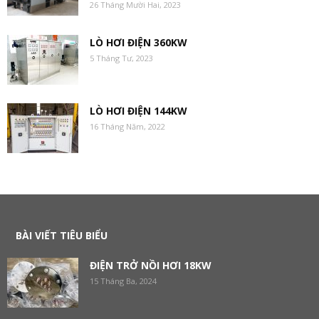
26 Tháng Mười Hai, 2023
LÒ HƠI ĐIỆN 360KW
5 Tháng Tư, 2023
LÒ HƠI ĐIỆN 144KW
16 Tháng Năm, 2022
BÀI VIẾT TIÊU BIỂU
ĐIỆN TRỞ NỒI HƠI 18KW
15 Tháng Ba, 2024