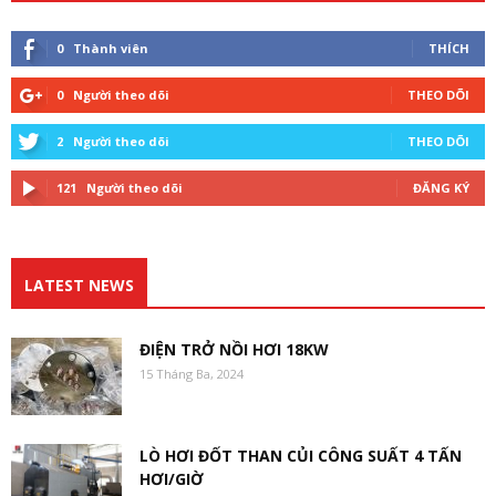
0
Thành viên
THÍCH
0
Người theo dõi
THEO DÕI
2
Người theo dõi
THEO DÕI
121
Người theo dõi
ĐĂNG KÝ
LATEST NEWS
ĐIỆN TRỞ NỒI HƠI 18KW
15 Tháng Ba, 2024
LÒ HƠI ĐỐT THAN CỦI CÔNG SUẤT 4 TẤN
HƠI/GIỜ