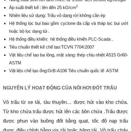
2
Áp suất thiết kế : lên đến 25 kG/cm
Nhiên liệu sử dụng: Trấu vỏ dạng rời không cần ép
Hệ thống lọc bụi bao gồm cyclone đa cấp và tháp lọc bụi ướt
hoặc bộ lọc dạng túi .
Hệ thống điều khiển: hệ thống điều khiển PLC-Scada .
Tiêu chuẩn thiết kế chế tạo:TCVN 7704:2007
Vật liệu chế tạo ba lông, mặt sàng: thép chịu nhiệt A515 Gr60-
ASTM
Vật liệu chế tạo ống:GrB-A106 Tiêu chuẩn quốc tế ASTM
NGUYÊN LÝ HOẠT ĐỘNG C
ỦA NỒI HƠI ĐỐT TRẤU
Vỏ trấu từ xe tải, tàu thuyền… được hút vào kho chứa.
Từ kho chứa trấu được hút lên các bồn chứa .Trấu được
được phun vào buồng đốt bằng quạt, tốc độ nạp trấu
được điều chỉnh bằng vis tải hoặc băng tải .Vỏ trấu cháy