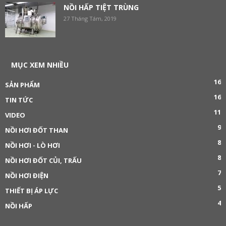
NỒI HẤP TIỆT TRÙNG
27 Tháng Tám, 2019
MỤC XEM NHIỀU
16
SẢN PHẨM
16
TIN TỨC
11
VIDEO
9
NỒI HƠI ĐỐT THAN
8
NỒI HƠI - LÒ HƠI
8
NỒI HƠI ĐỐT CỦI, TRẤU
7
NỒI HƠI ĐIỆN
5
THIẾT BỊ ÁP LỰC
4
NỒI HẤP