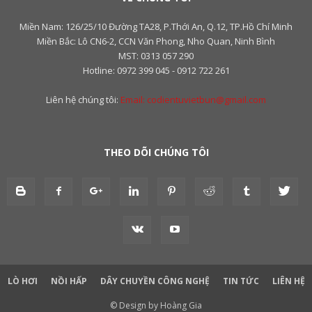
Miền Nam: 126/25/10 Đường TA28, P.Thới An, Q.12, TP.Hồ Chí Minh
Miền Bắc: Lô CN6-2, CCN Văn Phong, Nho Quan, Ninh Bình
MST: 0313 057 290
Hotline: 0972 399 045 - 0912 722 261
Liên hệ chúng tôi:
Email: codientuvietbun@gmail.com
THEO DÕI CHÚNG TÔI
LÒ HƠI
NỒI HẤP
DÂY CHUYỀN CÔNG NGHỆ
TIN TỨC
LIÊN HỆ
© Design by Hoàng Gia