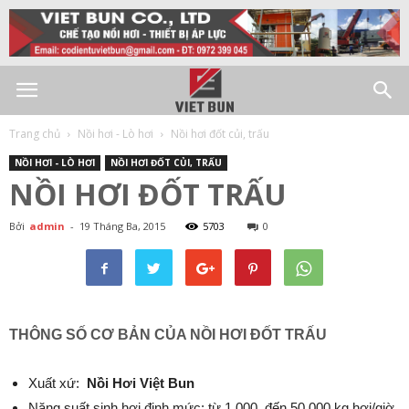
Trang chủ
Nồi hơi - Lò hơi
Nồi hơi đốt củi, trấu
NỒI HƠI - LÒ HƠI
NỒI HƠI ĐỐT CỦI, TRẤU
NỒI HƠI ĐỐT TRẤU
Bởi
admin
-
19 Tháng Ba, 2015
5703
0
THÔNG SỐ CƠ BẢN CỦA NỒI HƠI ĐỐT TRẤU
Xuất xứ:
Nồi Hơi Việt Bun
Năng suất sinh hơi định mức: từ 1.000 đến 50.000 kg.hơi/giờ