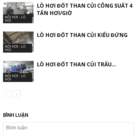
LÒ HƠI ĐỐT THAN CỦI CÔNG SUẤT 4
TẤN HƠI/GIỜ
NỒI HƠI - LÒ
HƠI
LÒ HƠI ĐỐT THAN CỦI KIỂU ĐỨNG
NỒI HƠI - LÒ
HƠI
LÒ HƠI ĐỐT THAN CỦI TRẤU…
NỒI HƠI - LÒ
HƠI
BÌNH LUẬN