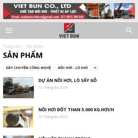
Trang chủ
Sản phẩm
SẢN PHẨM
DÂY CHUYỀN CÔNG NGHỆ
NỒI HƠI - LÒ HƠI
DỰ ÁN NỒI HƠI, LÒ SẤY GỖ
13 Tháng Ba, 2015
NỒI HƠI ĐỐT THAN 5.000 KG.HƠI/H
13 Tháng Ba, 2015