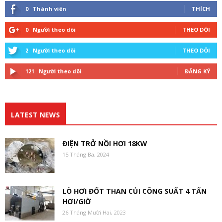
0
Thành viên
THÍCH
0
Người theo dõi
THEO DÕI
2
Người theo dõi
THEO DÕI
121
Người theo dõi
ĐĂNG KÝ
LATEST NEWS
ĐIỆN TRỞ NỒI HƠI 18KW
15 Tháng Ba, 2024
LÒ HƠI ĐỐT THAN CỦI CÔNG SUẤT 4 TẤN
HƠI/GIỜ
26 Tháng Mười Hai, 2023