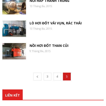
NỒI HẤP THANH TRÙNG
13 Tháng Ba, 2015
LÒ HƠI ĐỐT VẢI VỤN, RÁC THẢI
13 Tháng Ba, 2015
NỒI HƠI ĐỐT THAN CỦI
9 Tháng Ba, 2015
3
4
5
LIÊN KẾT