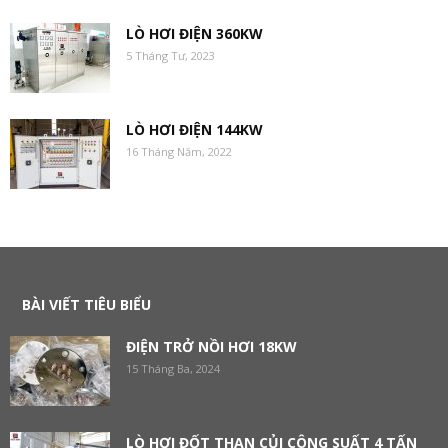
LÒ HƠI ĐIỆN 360KW
5 Tháng Tư, 2023
LÒ HƠI ĐIỆN 144KW
16 Tháng Năm, 2022
BÀI VIẾT TIÊU BIỂU
ĐIỆN TRỞ NỒI HƠI 18KW
15 Tháng Ba, 2024
LÒ HƠI ĐỐT THAN CỦI CÔNG SUẤT 4 TẤN