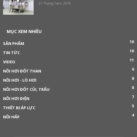
27 Tháng Tám, 2019
MỤC XEM NHIỀU
16
SẢN PHẨM
16
TIN TỨC
11
VIDEO
9
NỒI HƠI ĐỐT THAN
8
NỒI HƠI - LÒ HƠI
8
NỒI HƠI ĐỐT CỦI, TRẤU
7
NỒI HƠI ĐIỆN
5
THIẾT BỊ ÁP LỰC
4
NỒI HẤP