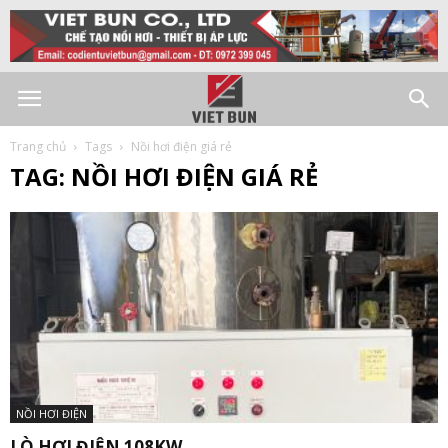
Trang chủ
Tags
Nồi hơi điện giá rẻ
TAG: NỒI HƠI ĐIỆN GIÁ RẺ
NỒI HƠI ĐIỆN
LÒ HƠI ĐIỆN 108KW