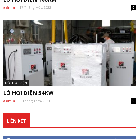
admin
-
17 Tháng Một, 2022
0
NỒI HƠI ĐIỆN
LÒ HƠI ĐIỆN 54KW
admin
-
5 Tháng Tám, 2021
0
LIÊN KẾT