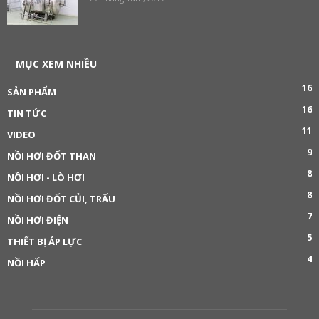
MỤC XEM NHIỀU
16
SẢN PHẨM
16
TIN TỨC
11
VIDEO
9
NỒI HƠI ĐỐT THAN
8
NỒI HƠI - LÒ HƠI
8
NỒI HƠI ĐỐT CỦI, TRẤU
7
NỒI HƠI ĐIỆN
5
THIẾT BỊ ÁP LỰC
4
NỒI HẤP