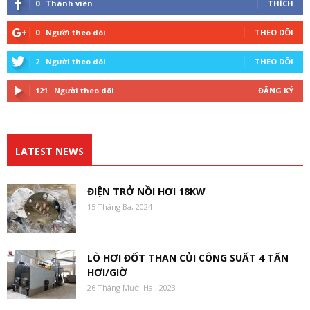
0
Thành viên
THÍCH
0
Người theo dõi
THEO DÕI
2
Người theo dõi
THEO DÕI
121
Người theo dõi
ĐĂNG KÝ
LATEST NEWS
ĐIỆN TRỞ NỒI HƠI 18KW
15 Tháng Ba, 2024
LÒ HƠI ĐỐT THAN CỦI CÔNG SUẤT 4 TẤN
HƠI/GIỜ
26 Tháng Mười Hai, 2023