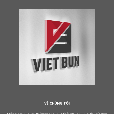
VỀ CHÚNG TÔI
Miền Nam: 126/25/10 Đường TA28, P.Thới An, Q.12, TP.Hồ Chí Minh