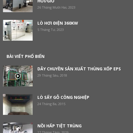
HƠI/GIỜ
26 Tháng Mười Hai, 2023
LÒ HƠI ĐIỆN 360KW
5 Tháng Tư, 2023
BÀI VIẾT PHỔ BIẾN
DÂY CHUYỀN SẢN XUẤT THÙNG XỐP EPS
29 Tháng Sáu, 2018
LÒ SẤY GỖ CÔNG NGHIỆP
24 Tháng Ba, 2015
NỒI HẤP TIỆT TRÙNG
27 Tháng Tám, 2019