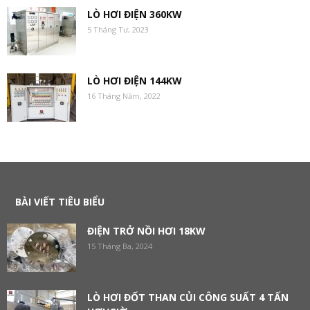
LÒ HƠI ĐIỆN 360KW
5 Tháng Tư, 2023
LÒ HƠI ĐIỆN 144KW
16 Tháng Năm, 2022
BÀI VIẾT TIÊU BIỂU
ĐIỆN TRỞ NỒI HƠI 18KW
15 Tháng Ba, 2024
LÒ HƠI ĐỐT THAN CỦI CÔNG SUẤT 4 TẤN