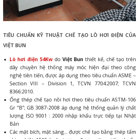
TIÊU CHUẨN KỸ THUẬT
CHẾ TẠO LÒ HƠI ĐIỆN CỦA
VIỆT BUN
Lò hơi điện 54Kw
do
Việt Bun
thiết kế, chế tạo trên
dây chuyền hệ thống máy móc hiện đại theo công
nghệ tiên tiến, được áp dụng theo tiêu chuẩn ASME –
Section VIII – Division 1, TCVN 7704:2007; TCVN
8366:2010.
Ống thép chế tạo nồi hơi theo tiêu chuẩn ASTM-106
Gr “B”; GB 3087-2008 áp dụng hệ thống quản lý chất
lượng ISO 9001 : 2000 nhập khẩu trực tiếp tại Nhật
Bản
Các mặt bích, mặt sàng… được chế tạo bằng thép tấm