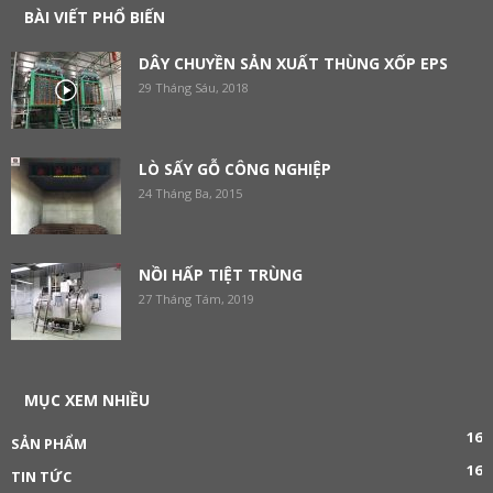
BÀI VIẾT PHỔ BIẾN
DÂY CHUYỀN SẢN XUẤT THÙNG XỐP EPS
29 Tháng Sáu, 2018
LÒ SẤY GỖ CÔNG NGHIỆP
24 Tháng Ba, 2015
NỒI HẤP TIỆT TRÙNG
27 Tháng Tám, 2019
MỤC XEM NHIỀU
16
SẢN PHẨM
16
TIN TỨC