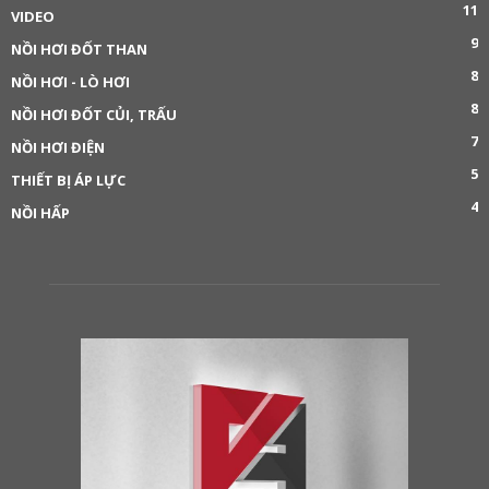
11
VIDEO
9
NỒI HƠI ĐỐT THAN
8
NỒI HƠI - LÒ HƠI
8
NỒI HƠI ĐỐT CỦI, TRẤU
7
NỒI HƠI ĐIỆN
5
THIẾT BỊ ÁP LỰC
4
NỒI HẤP