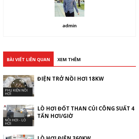
admin
BÀI VIẾT LIÊN QUAN
XEM THÊM
ĐIỆN TRỞ NỒI HƠI 18KW
PHỤ KIỆN NỒI
HƠI
LÒ HƠI ĐỐT THAN CỦI CÔNG SUẤT 4
TẤN HƠI/GIỜ
NỒI HƠI - LÒ
HƠI
LÒ HƠI ĐIỆN 360KW