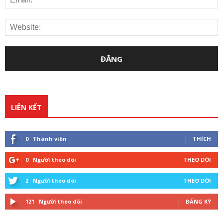
LIÊN KẾT
0
Thành viên
THÍCH
0
Người theo dõi
THEO DÕI
2
Người theo dõi
THEO DÕI
121
Người theo dõi
ĐĂNG KÝ