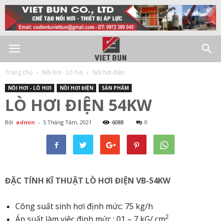
Trang chủ
Nồi hơi - Lò hơi
Nồi hơi điện
NỒI HƠI - LÒ HƠI
NỒI HƠI ĐIỆN
SẢN PHẨM
LÒ HƠI ĐIỆN 54KW
Bởi
admin
-
5 Tháng Tám, 2021
6088
0
ĐẶC TÍNH KĨ THUẬT LÒ HƠI ĐIỆN VB-54KW
Công suất sinh hơi định mức: 75 kg/h
2
Áp suất làm việc định mức : 01 – 7 kG/ cm