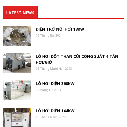
LATEST NEWS
ĐIỆN TRỞ NỒI HƠI 18KW
15 Tháng Ba, 2024
LÒ HƠI ĐỐT THAN CỦI CÔNG SUẤT 4 TẤN
HƠI/GIỜ
26 Tháng Mười Hai, 2023
LÒ HƠI ĐIỆN 360KW
5 Tháng Tư, 2023
LÒ HƠI ĐIỆN 144KW
16 Tháng Năm, 2022