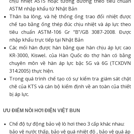
chịu nhiệt A515 hoặc tương đương theo tiêu chuẩn
ASTM nhập khẩu từ Nhật Bản
Thân ba lông, và hệ thống ống trao đổi nhiệt được
chế tạo bằng ống thép đúc chịu nhiệt và áp lực theo
tiêu chuẩn ASTM-106 Gr “B”/GB 3087-2008. Được
nhập khẩu trực tiếp tại Nhật Bản
Các mối hàn được hàn bằng que hàn chịu áp lực cao
KR-3000, Kiswel.. của Hàn Quốc do thợ hàn có bằng
chuyên môn về hàn áp lực bậc 5G và 6G (TCXDVN
314:2005) thực hiện.
Trong quá trình chế tạo có sự kiểm tra giám sát chặt
chẽ của KTS và cán bộ kiểm định về an toàn của thiết
bị áp lực.
ƯU ĐIỂM NỒI HƠI ĐIỆN VIỆT BUN
Chế độ tự động bảo vệ lò hơi theo 3 cấp khác nhau:
bảo vệ nước thấp, bảo vệ quá nhiệt độ , bảo vệ quá áp