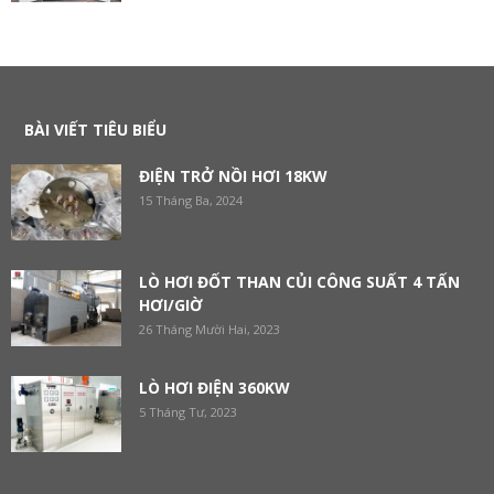
BÀI VIẾT TIÊU BIỂU
ĐIỆN TRỞ NỒI HƠI 18KW
15 Tháng Ba, 2024
LÒ HƠI ĐỐT THAN CỦI CÔNG SUẤT 4 TẤN
HƠI/GIỜ
26 Tháng Mười Hai, 2023
LÒ HƠI ĐIỆN 360KW
5 Tháng Tư, 2023