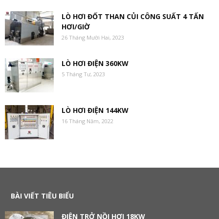
LÒ HƠI ĐỐT THAN CỦI CÔNG SUẤT 4 TẤN
HƠI/GIỜ
26 Tháng Mười Hai, 2023
LÒ HƠI ĐIỆN 360KW
5 Tháng Tư, 2023
LÒ HƠI ĐIỆN 144KW
16 Tháng Năm, 2022
BÀI VIẾT TIÊU BIỂU
ĐIỆN TRỞ NỒI HƠI 18KW