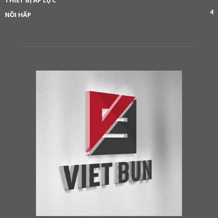
4
NỒI HẤP