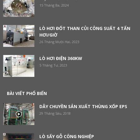
15 Tháng Ba, 2024
LÒ HƠI ĐỐT THAN CỦI CÔNG SUẤT 4 TẤN
HƠI/GIỜ
26 Tháng Mười Hai, 2023
LÒ HƠI ĐIỆN 360KW
5 Tháng Tư, 2023
BÀI VIẾT PHỔ BIẾN
DÂY CHUYỀN SẢN XUẤT THÙNG XỐP EPS
29 Tháng Sáu, 2018
LÒ SẤY GỖ CÔNG NGHIỆP