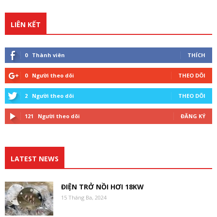
LIÊN KẾT
0
Thành viên
THÍCH
0
Người theo dõi
THEO DÕI
2
Người theo dõi
THEO DÕI
121
Người theo dõi
ĐĂNG KÝ
LATEST NEWS
ĐIỆN TRỞ NỒI HƠI 18KW
15 Tháng Ba, 2024