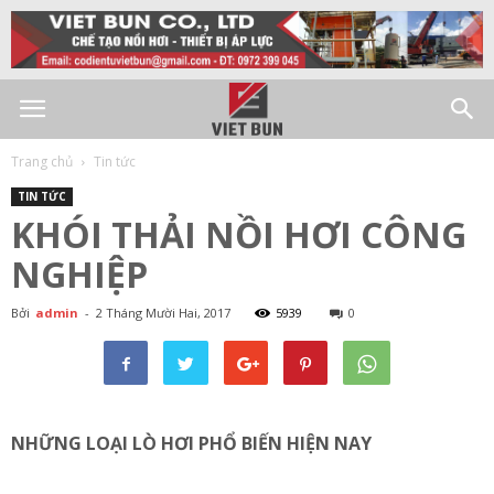
Trang chủ
Tin tức
TIN TỨC
KHÓI THẢI NỒI HƠI CÔNG
NGHIỆP
Bởi
admin
-
2 Tháng Mười Hai, 2017
5939
0
NHỮNG LOẠI LÒ HƠI PHỔ BIẾN HIỆN NAY