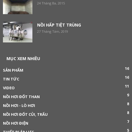
24 Tháng Ba, 2015
NỒI HẤP TIỆT TRÙNG
27 Tháng Tám, 2019
MỤC XEM NHIỀU
16
SẢN PHẨM
16
TIN TỨC
11
VIDEO
9
NỒI HƠI ĐỐT THAN
8
NỒI HƠI - LÒ HƠI
8
NỒI HƠI ĐỐT CỦI, TRẤU
7
NỒI HƠI ĐIỆN
5
THIẾT BỊ ÁP LỰC