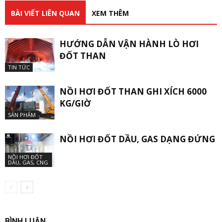
BÀI VIẾT LIÊN QUAN
XEM THÊM
HƯỚNG DẪN VẬN HÀNH LÒ HƠI
ĐỐT THAN
TIN TỨC
NỒI HƠI ĐỐT THAN GHI XÍCH 6000
KG/GIỜ
SẢN PHẨM
NỒI HƠI ĐỐT DẦU, GAS DẠNG ĐỨNG
NỒI HƠI ĐỐT
DẦU, GAS, CNG
BÌNH LUẬN