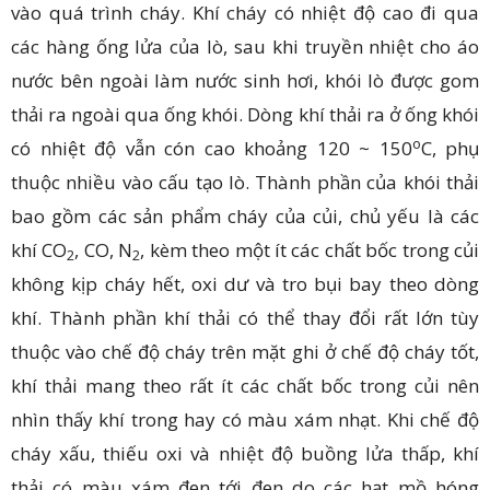
vào quá trình cháy. Khí cháy có nhiệt độ cao đi qua
các hàng ống lửa của lò, sau khi truyền nhiệt cho áo
nước bên ngoài làm nước sinh hơi, khói lò được gom
thải ra ngoài qua ống khói. Dòng khí thải ra ở ống khói
o
có nhiệt độ vẫn cón cao khoảng 120 ~ 150
C, phụ
thuộc nhiều vào cấu tạo lò. Thành phần của khói thải
bao gồm các sản phẩm cháy của củi, chủ yếu là các
khí CO
, CO, N
, kèm theo một ít các chất bốc trong củi
2
2
không kịp cháy hết, oxi dư và tro bụi bay theo dòng
khí. Thành phần khí thải có thể thay đổi rất lớn tùy
thuộc vào chế độ cháy trên mặt ghi ở chế độ cháy tốt,
khí thải mang theo rất ít các chất bốc trong củi nên
nhìn thấy khí trong hay có màu xám nhạt. Khi chế độ
cháy xấu, thiếu oxi và nhiệt độ buồng lửa thấp, khí
thải có màu xám đen tới đen do các hạt mồ hóng