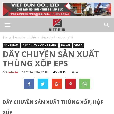
Trang chủ
Sản phẩm
Dây chuyền công nghệ
SẢN PHẨM
DÂY CHUYỀN CÔNG NGHỆ
DỰ ÁN
VIDEO
DÂY CHUYỀN SẢN XUẤT
THÙNG XỐP EPS
Bởi
admin
-
29 Tháng Sáu, 2018
47913
0
DÂY CHUYỀN SẢN XUẤT THÙNG XỐP, HỘP
XỐP