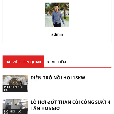
admin
BÀI VIẾT LIÊN QUAN
XEM THÊM
ĐIỆN TRỞ NỒI HƠI 18KW
PHỤ KIỆN NỒI
HƠI
LÒ HƠI ĐỐT THAN CỦI CÔNG SUẤT 4
TẤN HƠI/GIỜ
NỒI HƠI - LÒ