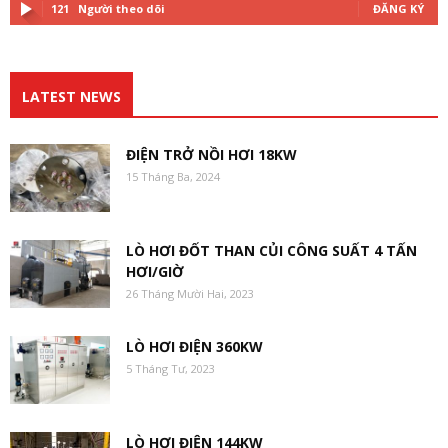
121
Người theo dõi
ĐĂNG KÝ
LATEST NEWS
ĐIỆN TRỞ NỒI HƠI 18KW
15 Tháng Ba, 2024
LÒ HƠI ĐỐT THAN CỦI CÔNG SUẤT 4 TẤN
HƠI/GIỜ
26 Tháng Mười Hai, 2023
LÒ HƠI ĐIỆN 360KW
5 Tháng Tư, 2023
LÒ HƠI ĐIỆN 144KW