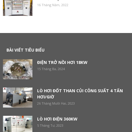
16 Tháng Năm, 2022
BÀI VIẾT TIÊU BIỂU
ĐIỆN TRỞ NỒI HƠI 18KW
15 Tháng Ba, 2024
LÒ HƠI ĐỐT THAN CỦI CÔNG SUẤT 4 TẤN
HƠI/GIỜ
26 Tháng Mười Hai, 2023
LÒ HƠI ĐIỆN 360KW
5 Tháng Tư, 2023