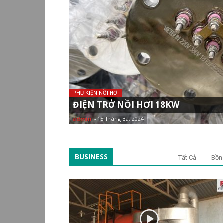
PHỤ KIỆN NỒI HƠI
ĐIỆN TRỞ NỒI HƠI 18KW
admin
-
15 Tháng Ba, 2024
BUSINESS
Tất Cả
Bồn