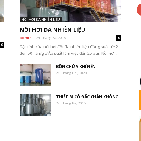
NỒI HƠI ĐA NHIÊN LIÊU
N
NỒI HƠI ĐA NHIÊN LIỆU
admin
-
24 Tháng Ba, 2015
0
0
Đặc tính của nồi hơi đốt đa nhiên liệu Công suất từ: 2
đến 50 Tấn/giờ Áp suất làm việc đến 25 bar. Nồi hơi...
N
BỒN CHỨA KHÍ NÉN
28 Tháng Hai, 2020
THIẾT BỊ CÔ ĐẶC CHÂN KHÔNG
24 Tháng Ba, 2015