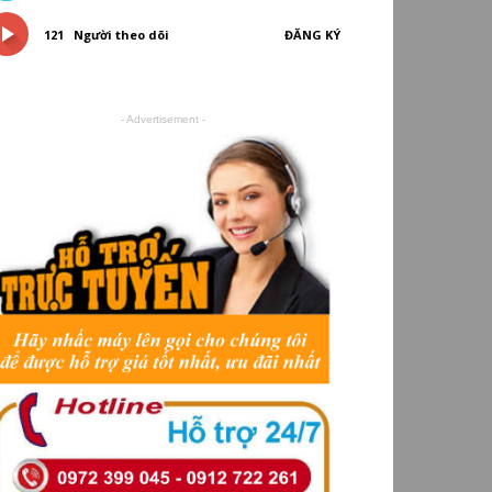
121
Người theo dõi
ĐĂNG KÝ
- Advertisement -