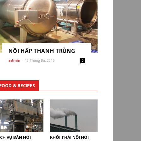
NỒI HẤP THANH TRÙNG
admin
-
13 Tháng Ba, 2015
0
FOOD & RECIPES
ỊCH VỤ BÁN HƠI
KHÓI THẢI NỒI HƠI