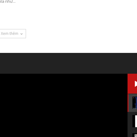
ĩa như...
Xem thêm