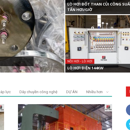
LÒ HƠI ĐỐT THAN CỦI CÔNG SUẤ
TẤN HƠI/GIỜ
NỒI HƠI - LÒ HƠI
LÒ HƠI ĐIỆN 144KW
 áp lực
Dây chuyền công nghệ
DỰ ÁN
Nhiều hơn