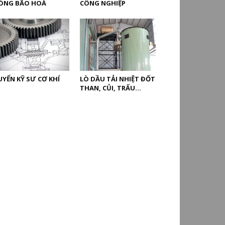
ÓNG BÃO HOÀ
CÔNG NGHIỆP
UYỂN KỸ SƯ CƠ KHÍ
LÒ DẦU TẢI NHIỆT ĐỐT
THAN, CỦI, TRẤU…