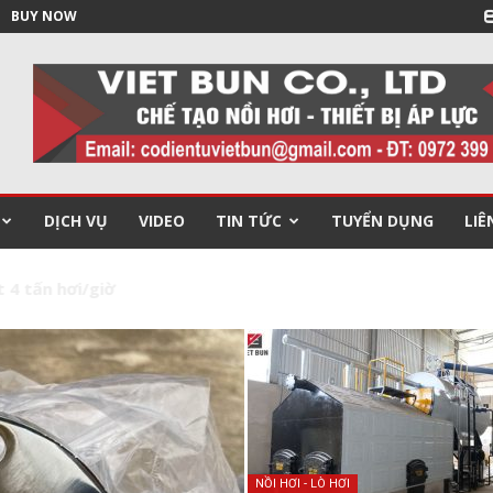
BUY NOW
DỊCH VỤ
VIDEO
TIN TỨC
TUYỂN DỤNG
LIÊ
NỒI HƠI - LÒ HƠI