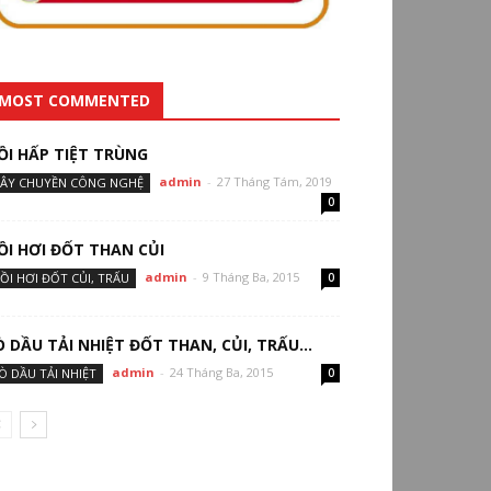
MOST COMMENTED
ỒI HẤP TIỆT TRÙNG
admin
-
27 Tháng Tám, 2019
ÂY CHUYỀN CÔNG NGHỆ
0
ỒI HƠI ĐỐT THAN CỦI
admin
-
9 Tháng Ba, 2015
ỒI HƠI ĐỐT CỦI, TRẤU
0
Ò DẦU TẢI NHIỆT ĐỐT THAN, CỦI, TRẤU…
admin
-
24 Tháng Ba, 2015
Ò DẦU TẢI NHIỆT
0