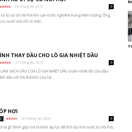
N
admin
-
24 Tháng Ba, 2015
0
h xử lý sự cố nồi hơi khi cạn nước nghiêm trọng Hiện tượng: Ống
 có nước mà chỉ có một...
T
ÌNH THAY DẦU CHO LÒ GIA NHIỆT DẦU
admin
-
13 Tháng Ba, 2015
0
 LÀM SẠCH DẦU CỦA LÒ GIA NHIỆT DẦU Giảm nhiệt độ của dầu
ổ dầu với 5% thể tích của hệ...
ÓP HƠI
admin
-
28 Tháng Hai, 2020
C
0
i là gì? Bình góp hơi là bình áp lực để tích lũy hơi nước từ nồi hơi,