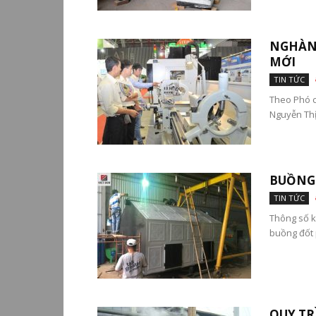
NGHÀNH
MỚI
TIN TỨC
Theo Phó c
Nguyễn Thị 
BUỒNG 
TIN TỨC
Thông số kỹ
buồng đốt p
QUY TR