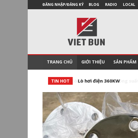
ĐĂNG NHẬP/ĐĂNG KÝ
BLOG
RADIO
LOCAL
Công
Ty
Nồi
Hơi
Việt
Bun
TRANG CHỦ
GIỚI THIỆU
SẢN PHẨM
Lò hơi điện 360KW
TIN HOT