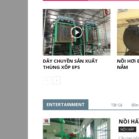
DÂY CHUYỀN SẢN XUẤT
NỒI HƠI
THÙNG XỐP EPS
NẰM
ENTERTAINMENT
Tất Cả
Bồn
NỒI HẤ
NỒI HẤP
Cấu tạo nồ