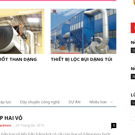
N
D
 ĐỐT THAN DẠNG
THIẾT BỊ LỌC BỤI DẠNG TÚI
N
N
L
 áp lực
Dây chuyền công nghệ
DỰ ÁN
Nhiều hơn
L
P HAI VỎ
admin
-
24 Tháng Ba, 2015
0
i hấp hai vỏ Nồi hấp bằng hơi có cấu tạo hai vỏ bằng inox hoặc