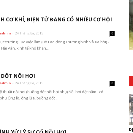
 CƠ KHÍ, ĐIỆN TỬ ĐANG CÓ NHIỀU CƠ HỘI
admin
-
24 Tháng Ba, 2015
0
ục trưởng Cục Việc làm (Bộ Lao động Thương binh và Xã hội) -
Hải Vân, kinh tế khó khăn...
ĐỐT NỒI HƠI
admin
-
24 Tháng Ba, 2015
0
 thuật nồi hơi (buồng đốt nồi hơi phụ) Nồi hơi đặt nằm - có
hụ Ống lò, ống lửa, buồng đốt ...
D
ÌNH XỬ LÝ SỰ CỐ NỒI HƠI