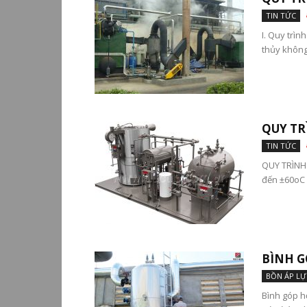
TIN TỨC
I. Quy trìn
thủy không
QUY TR
TIN TỨC
QUY TRÌNH
đến ±60oC Đ
BÌNH G
BỒN ÁP LỰ
Bình góp hơ