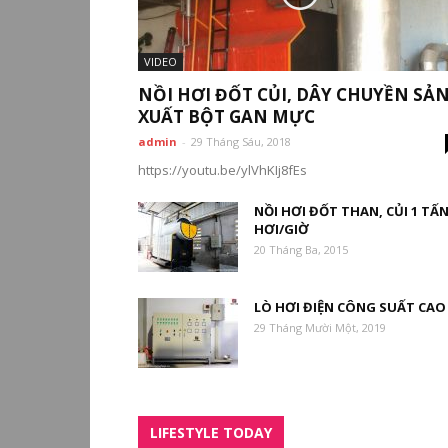
VIDEO
NỒI HƠI ĐỐT CỦI, DÂY CHUYỀN SẢ
XUẤT BỘT GAN MỰC
admin
-
29 Tháng Sáu, 2018
https://youtu.be/ylVhKIj8fEs
NỒI HƠI ĐỐT THAN, CỦI 1 TẤ
HƠI/GIỜ
20 Tháng Ba, 2015
LÒ HƠI ĐIỆN CÔNG SUẤT CAO
29 Tháng Mười Một, 2019
LIFESTYLE TODAY