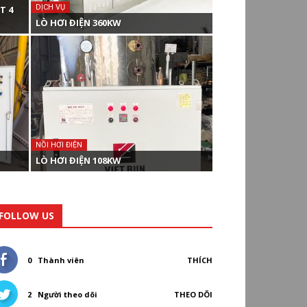
DỊCH VỤ
T 4
LÒ HƠI ĐIỆN 360KW
NỒI HƠI ĐIỆN
LÒ HƠI ĐIỆN 108KW
FOLLOW US
0
Thành viên
THÍCH
2
Người theo dõi
THEO DÕI