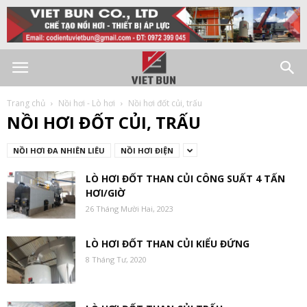
Trang chủ
Nồi hơi - Lò hơi
Nồi hơi đốt củi, trấu
NỒI HƠI ĐỐT CỦI, TRẤU
NỒI HƠI ĐA NHIÊN LIÊU
NỒI HƠI ĐIỆN
LÒ HƠI ĐỐT THAN CỦI CÔNG SUẤT 4 TẤN
HƠI/GIỜ
26 Tháng Mười Hai, 2023
LÒ HƠI ĐỐT THAN CỦI KIỂU ĐỨNG
8 Tháng Tư, 2020