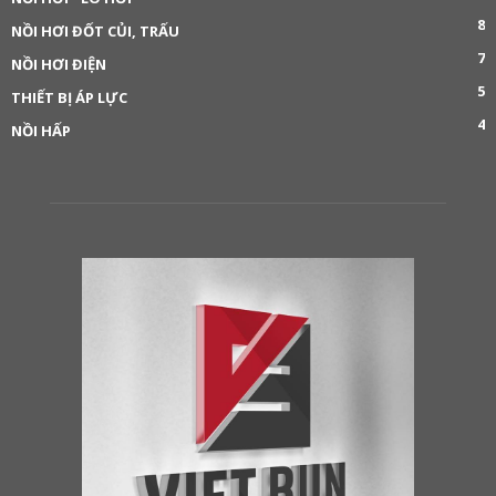
8
NỒI HƠI ĐỐT CỦI, TRẤU
7
NỒI HƠI ĐIỆN
5
THIẾT BỊ ÁP LỰC
4
NỒI HẤP