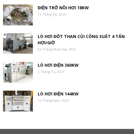
ĐIỆN TRỞ NỒI HƠI 18KW
15 Tháng Ba, 2024
LÒ HƠI ĐỐT THAN CỦI CÔNG SUẤT 4 TẤN
HƠI/GIỜ
26 Tháng Mười Hai, 2023
LÒ HƠI ĐIỆN 360KW
5 Tháng Tư, 2023
LÒ HƠI ĐIỆN 144KW
16 Tháng Năm, 2022