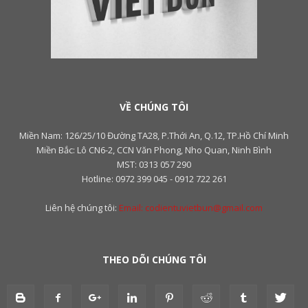
VỀ CHÚNG TÔI
Miền Nam: 126/25/10 Đường TA28, P.Thới An, Q.12, TP.Hồ Chí Minh
Miền Bắc: Lô CN6-2, CCN Văn Phong, Nho Quan, Ninh Bình
MST: 0313 057 290
Hotline: 0972 399 045 - 0912 722 261
Liên hệ chúng tôi:
Email: codientuvietbun@gmail.com
THEO DÕI CHÚNG TÔI