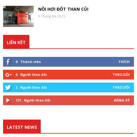
NỒI HƠI ĐỐT THAN CỦI
9 Tháng Ba, 2015
LIÊN KẾT
0
Thành viên
THÍCH
0
Người theo dõi
THEO DÕI
2
Người theo dõi
THEO DÕI
121
Người theo dõi
ĐĂNG KÝ
LATEST NEWS