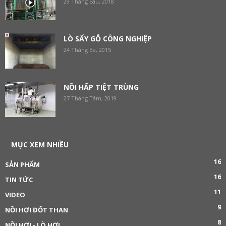
29 Tháng Sáu, 2018
LÒ SẤY GỖ CÔNG NGHIỆP
24 Tháng Ba, 2015
NỒI HẤP TIỆT TRÙNG
27 Tháng Tám, 2019
MỤC XEM NHIỀU
16
SẢN PHẨM
16
TIN TỨC
11
VIDEO
9
NỒI HƠI ĐỐT THAN
8
NỒI HƠI - LÒ HƠI