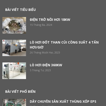
BÀI VIẾT TIÊU BIỂU
ĐIỆN TRỞ NỒI HƠI 18KW
15 Tháng Ba, 2024
LÒ HƠI ĐỐT THAN CỦI CÔNG SUẤT 4 TẤN
HƠI/GIỜ
26 Tháng Mười Hai, 2023
LÒ HƠI ĐIỆN 360KW
5 Tháng Tư, 2023
BÀI VIẾT PHỔ BIẾN
DÂY CHUYỀN SẢN XUẤT THÙNG XỐP EPS