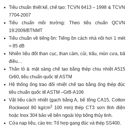
Tiêu chuẩn thiết kế, chế tạo: TCVN 6413 – 1998 & TCVN
7704-2007
Tiêu chuẩn môi trường: Theo tiêu chuẩn QCVN
19:2009/BTNMT
Tiêu chuẩn về tiếng ồn: Tiếng ồn cách nhà nồi hơi 1 mét
< 85 dB
Nhiên liệu đốt than cục, than cám, củi, trấu, mùn cưa, bã
điều…
Thân lò & mặt sàng chế tạo bằng thép chịu nhiệt A515
Gr60, tiêu chuẩn quốc tế ASTM
Hệ thống ống trao đổi nhiệt chế tạo bằng ống thép đúc
tiêu chuẩn quốc tế ASTM –GrB-A106
Vật liệu cách nhiệt (gạch bằng A, bê tông CA15, Cotton
3
Rockwool 80 kg/cm
100 mm) thép CT3 sơn tĩnh điện
hoặc Inox 304 bảo vệ bên ngoài lớp bông thủy tinh.
Cửa nạp liệu, cào tro: Tổ hợp gang đúc và thép SS400.