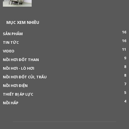
MỤC XEM NHIỀU
16
SẢN PHẨM
16
TIN TỨC
11
VIDEO
9
NỒI HƠI ĐỐT THAN
8
NỒI HƠI - LÒ HƠI
8
NỒI HƠI ĐỐT CỦI, TRẤU
7
NỒI HƠI ĐIỆN
5
THIẾT BỊ ÁP LỰC
4
NỒI HẤP