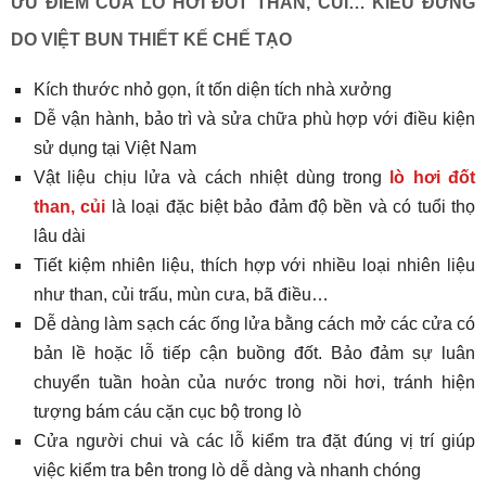
ƯU ĐIỂM CỦA LÒ HƠI ĐỐT THAN, CỦI… KIỂU ĐỨNG
DO VIỆT BUN THIẾT KẾ CHẾ TẠO
Kích thước nhỏ gọn, ít tốn diện tích nhà xưởng
Dễ vận hành, bảo trì và sửa chữa phù hợp với điều kiện
sử dụng tại Việt Nam
Vật liệu chịu lửa và cách nhiệt dùng trong
lò hơi đốt
than, củi
là loại đặc biệt bảo đảm độ bền và có tuổi thọ
lâu dài
Tiết kiệm nhiên liệu, thích hợp với nhiều loại nhiên liệu
như than, củi trấu, mùn cưa, bã điều…
Dễ dàng làm sạch các ống lửa bằng cách mở các cửa có
bản lề hoặc lỗ tiếp cận buồng đốt. Bảo đảm sự luân
chuyển tuần hoàn của nước trong nồi hơi, tránh hiện
tượng bám cáu cặn cục bộ trong lò
Cửa người chui và các lỗ kiểm tra đặt đúng vị trí giúp
việc kiểm tra bên trong lò dễ dàng và nhanh chóng