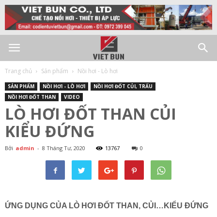
Trang chủ
Sản phẩm
Nồi hơi - Lò hơi
SẢN PHẨM
NỒI HƠI - LÒ HƠI
NỒI HƠI ĐỐT CỦI, TRẤU
NỒI HƠI ĐỐT THAN
VIDEO
LÒ HƠI ĐỐT THAN CỦI
KIỂU ĐỨNG
Bởi
admin
-
8 Tháng Tư, 2020
13767
0
ỨNG DỤNG CỦA LÒ HƠI ĐỐT THAN, CỦI…KIỂU ĐỨNG