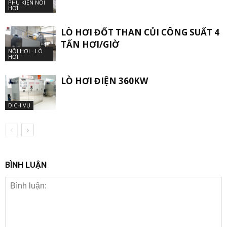
PHỤ KIỆN NỒI
HƠI
LÒ HƠI ĐỐT THAN CỦI CÔNG SUẤT 4
TẤN HƠI/GIỜ
NỒI HƠI - LÒ
HƠI
LÒ HƠI ĐIỆN 360KW
DỊCH VỤ
BÌNH LUẬN