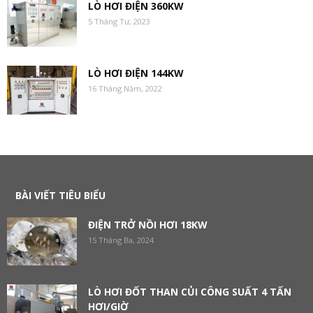
LÒ HƠI ĐIỆN 360KW
5 Tháng Tư, 2023
LÒ HƠI ĐIỆN 144KW
16 Tháng Năm, 2022
BÀI VIẾT TIÊU BIỂU
ĐIỆN TRỞ NỒI HƠI 18KW
15 Tháng Ba, 2024
LÒ HƠI ĐỐT THAN CỦI CÔNG SUẤT 4 TẤN
HƠI/GIỜ