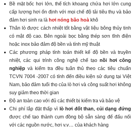
Bề mặt bốc hơi lớn, thể tích khoang chứa hơi lớn cung
cấp lượng hơi ổn định với mọi chế độ tải tiêu thụ và bảo
đảm hơi sinh ra là
hơi nóng bão hoà
khô
Thân lò được cách nhiệt tốt bằng vật liệu bông thủy tinh
có mật độ cao. Bên ngoài bọc bằng thép sơn tĩnh điện
hoặc inox bảo đảm độ bền và tính mỹ thuật
Các phương pháp tính toán thiết kế độ bền và truyền
nhiệt, các qui trình công nghệ chế tạo
nồi hơi công
nghiệp
và kiểm tra đều tuân thủ theo các tiêu chuẩn
TCVN 7004 -2007 có tính đến điều kiện sử dụng tại Việt
Nam, bảo đảm tuổi thọ của lò hơi và công suất hơi không
suy giảm theo thời gian
Độ an toàn cao với đủ các thiết bị kiểm tra và bảo vệ
Chi phí lắp đặt thấp vì
lò hơi đốt than, củi dạng đứng
được chế tạo thành cụm đồng bộ sẵn sàng để đấu nối
với các nguồn nước, hơi v.v… của khách hàng