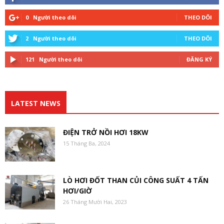
0
Người theo dõi
THEO DÕI
2
Người theo dõi
THEO DÕI
121
Người theo dõi
ĐĂNG KÝ
LATEST NEWS
ĐIỆN TRỞ NỒI HƠI 18KW
15 Tháng Ba, 2024
LÒ HƠI ĐỐT THAN CỦI CÔNG SUẤT 4 TẤN
HƠI/GIỜ
26 Tháng Mười Hai, 2023